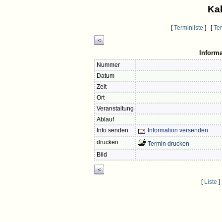
Kal
[
Terminliste
] [
Te
<
Inform
Nummer
Datum
Zeit
Ort
Veranstaltung
Ablauf
Info senden
Information versenden
drucken
Termin drucken
Bild
<
[
Liste
]