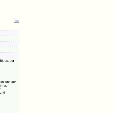
>
 Bluesdoor
kum, und der
uch auf
r
 und