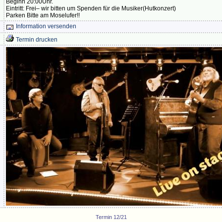
Beginn 20:00Uhr.
Eintritt: Frei– wir bitten um Spenden für die Musiker(Hutkonzert)
Parken Bitte am Moselufer!!
Information versenden
Termin drucken
Termin 12/21