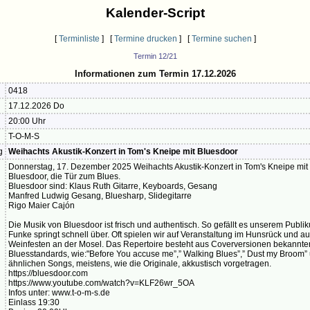
Kalender-Script
[
Terminliste
] [
Termine drucken
] [
Termine suchen
]
Termin 12/21
Informationen zum Termin 17.12.2026
0418
17.12.2026 Do
20:00 Uhr
T-O-M-S
g
Weihachts Akustik-Konzert in Tom's Kneipe mit Bluesdoor
Donnerstag, 17. Dezember 2025 Weihachts Akustik-Konzert in Tom's Kneipe mit
Bluesdoor, die Tür zum Blues.
Bluesdoor sind: Klaus Ruth Gitarre, Keyboards, Gesang
Manfred Ludwig Gesang, Bluesharp, Slidegitarre
Rigo Maier Cajón
Die Musik von Bluesdoor ist frisch und authentisch. So gefällt es unserem Publi
Funke springt schnell über. Oft spielen wir auf Veranstaltung im Hunsrück und a
Weinfesten an der Mosel. Das Repertoire besteht aus Coverversionen bekannte
Bluesstandards, wie:"Before You accuse me”,” Walking Blues”,” Dust my Broom”
ähnlichen Songs, meistens, wie die Originale, akkustisch vorgetragen.
https://bluesdoor.com
https://www.youtube.com/watch?v=KLF26wr_5OA
Infos unter: www.t-o-m-s.de
Einlass 19:30