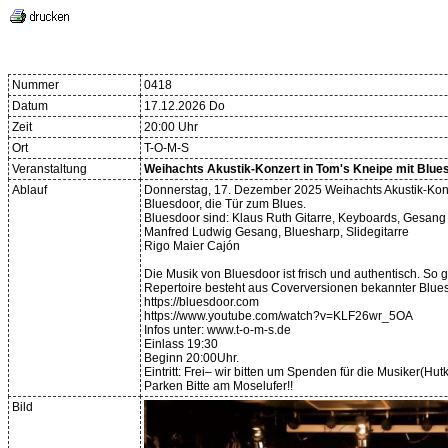
Nummer
0418
Datum
17.12.2026 Do
Zeit
20:00 Uhr
Ort
T-O-M-S
Veranstaltung
Weihachts Akustik-Konzert in Tom's Kneipe mit Blue
Ablauf
Donnerstag, 17. Dezember 2025 Weihachts Akustik-Konz
Bluesdoor, die Tür zum Blues.
Bluesdoor sind: Klaus Ruth Gitarre, Keyboards, Gesang
Manfred Ludwig Gesang, Bluesharp, Slidegitarre
Rigo Maier Cajón
Die Musik von Bluesdoor ist frisch und authentisch. So 
Repertoire besteht aus Coverversionen bekannter Bluess
https://bluesdoor.com
https://www.youtube.com/watch?v=KLF26wr_5OA
Infos unter: www.t-o-m-s.de
Einlass 19:30
Beginn 20:00Uhr.
Eintritt: Frei– wir bitten um Spenden für die Musiker(Hut
Parken Bitte am Moselufer!!
Bild